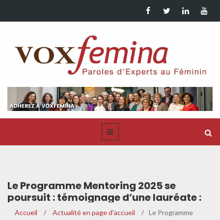
Le Programme Mentoring 2025 se
poursuit : témoignage d’une lauréate :
Sofia Sefrioui
Accueil
/
Actualité en page d'accueil
/
Le Programme