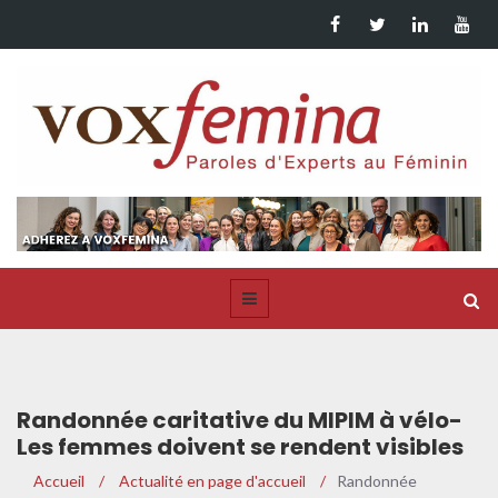
Randonnée caritative du MIPIM à vélo-
Les femmes doivent se rendent visibles
dans l’industrie de l’immobilier
Accueil
/
Actualité en page d'accueil
/
Randonnée