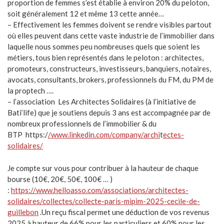
proportion de femmes s’est établie à environ 20% du peloton,
soit généralement 12 et même 13 cette année…
– Effectivement les femmes doivent se rendre visibles partout
où elles peuvent dans cette vaste industrie de l’immobilier dans
laquelle nous sommes peu nombreuses quels que soient les
métiers, tous bien représentés dans le peloton : architectes,
promoteurs, constructeurs, investisseurs, banquiers, notaires,
avocats, consultants, brokers, professionnels du FM, du PM de
la proptech ….
– l’association Les Architectes Solidaires (à l’initiative de
Bati’life) que je soutiens depuis 3 ans est accompagnée par de
nombreux professionnels de l’immobilier & du
BTP https:/
/www.linkedin.com/company/archi
t
ectes-
solidaires/
Je compte sur vous pour contribuer à la hauteur de chaque
bourse (10€, 20€, 50€, 100€ … )
:
https://www.helloasso.com/associations/architectes-
solidaires/collectes/collecte-paris-mipim-2025-cecile-de-
guillebon
.Un reçu fiscal permet une déduction de vos revenus
2025 à hauteur de 66% pour les particuliers et 60% pour les