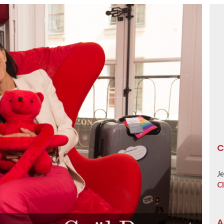
C
Je
Cl
A