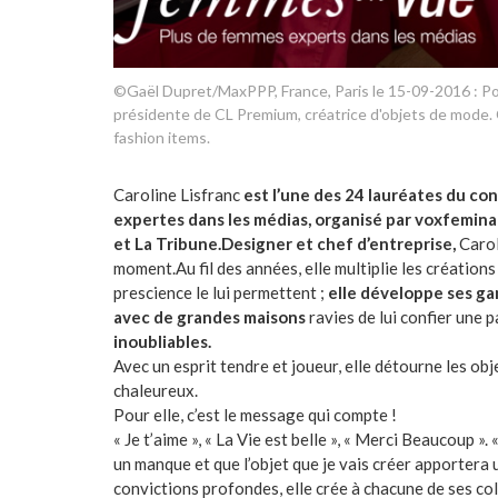
©Gaël Dupret/MaxPPP, France, Paris le 15-09-2016 : Port
présidente de CL Premium, créatrice d'objets de mode. 
fashion items.
Caroline Lisfranc
est l’une des 24 lauréates du c
expertes dans les médias, organisé par voxfemin
et La Tribune.
Designer et chef d’entreprise,
Carol
moment.Au fil des années, elle multiplie les créations 
prescience le lui permettent ;
elle développe ses ga
avec de grandes maisons
ravies de lui confier une 
inoubliables.
Avec un esprit tendre et joueur, elle détourne les ob
chaleureux.
Pour elle, c’est le message qui compte !
« Je t’aime », « La Vie est belle », « Merci Beaucoup ».
un manque et que l’objet que je vais créer apportera 
convictions profondes, elle crée à chacune de ses col