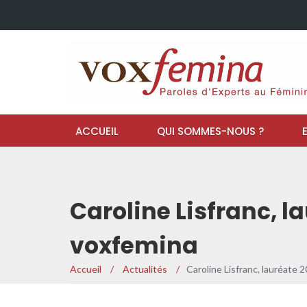
ACCUEIL
QUI SOMMES-NOUS ?
Caroline Lisfranc, 
voxfemina
Accueil
/
Actualités
/
Caroline Lisfranc, lauréate