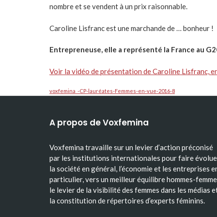
nombre et se vendent à un prix raisonnable.
Caroline Lisfranc est une marchande de … bonheur !
Entrepreneuse, elle a représenté la France au G
Voir la vidéo de présentation de Caroline Lisfranc,
voxfemina_-CP-lauréates-Femmes-en-vue-2016-8
A propos de Voxfemina
Voxfemina travaille sur un levier d’action préconisé
par les institutions internationales pour faire évolue
la société en général, l’économie et les entreprises e
particulier, vers un meilleur équilibre hommes-femme
le levier de la visibilité des femmes dans les médias e
la constitution de répertoires d’experts féminins.