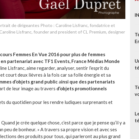
I
rait de dirigeantes Photo : Caroline Lisfranc, fondatrice et
Caroline Lisfranc, founder and president of CL Premium, designer
T
E
oncours Femmes En Vue 2016 pour plus de femmes
Un
a en partenariat avec TF1 Events, France Médias Monde
t
ine Lisfranc, aime regarder, analyser, sentir l’esprit du
et court deux lièvres à la fois car sa folle énergie et sa
mmes d’objets grand public
a
insi que des partenariats
T
part de leur image au travers
d’objets promotionnels
v
jets du quotidien pour les rendre ludiques surprenants et
L
té
 « Quand je crée quelque chose, c’est parce que je pense qu’il y a
un peu de bonheur. » A travers sa propre vision et avec ses
lections des produits pour tous, qui parleront au plus grand