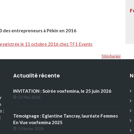
F
20 des entrepreneurs à Pékin en 2016
 enregistrée le 11 octobre 2016 chez TF1 Events
Télécharger
Actualité récente
N
INVITATION : Soirée voxfemina, le 25 juin 2026
r
22 Mai 2026
n
s :
Témoignage : Eglantine Tancray, lauréate Femmes
t
En Vue voxfemina 2025
3 Février 2026