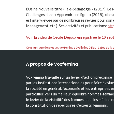
L’Usine Nouvelle titre « la e-pédagogie » (2017), Le 
Challenges dans « Apprendre en ligne » (2015), classé
est interviewée par de nombreuses revues pour son 
Management, etc.). Ses activités et publications:
htt
Voir la vidéo de Cécile Dejoux enregistrée le 19 s
Communiqué de presse : voxfemina dévoile les 24 lauréates de l
A propos de Voxfemina
Voxfemina travaille sur un levier d’action préconisé
par les institutions internationales pour faire évolue
la société en général, l’économie et les entreprises e
particulier, vers un meilleur équilibre hommes-femme
le levier de la visibilité des femmes dans les médias e
la constitution de répertoires d’experts féminins.