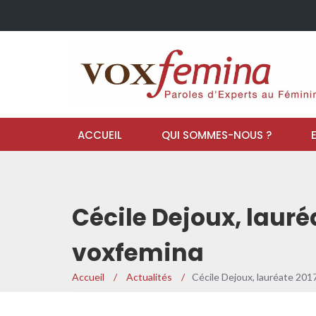
ACCUEIL
QUI SOMMES-NOUS ?
Cécile Dejoux, laur
voxfemina
Accueil
/
Actualités
/
Cécile Dejoux, lauréate 20