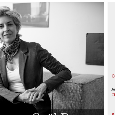
C
Je
Cl
A