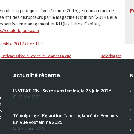
F
Monde « la prof qui crève l’écran » (2016), en couverture de
e n°1 des disrupteurs par le magazine l’Opinion (2014), elle
expertise en management et RH (les Echos, Capital,
p://ceciledejoux.com
eptembre 2017 chez TF1
a quatrième saison du concours Femmes En Vue
Télécharger
Actualité récente
N
INVITATION : Soirée voxfemina, le 25 juin 2026
r
22 Mai 2026
n
s :
Témoignage : Eglantine Tancray, lauréate Femmes
t
En Vue voxfemina 2025
3 Février 2026