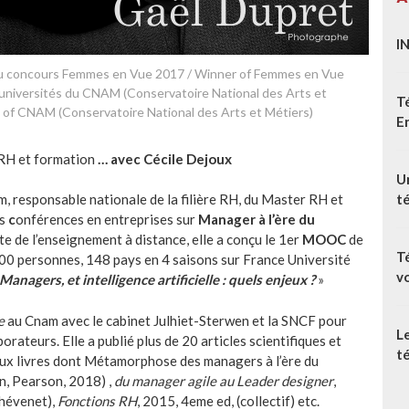
I
 du concours Femmes en Vue 2017 / Winner of Femmes en Vue
universités du CNAM (Conservatoire National des Arts et
T
s of CNAM (Conservatoire National des Arts et Métiers)
E
RH et formation
… avec Cécile Dejoux
Un
t
, responsable nationale de la filière RH, du Master RH et
es
c
onférences en entreprises sur
Manager à l’ère du
ste de l’enseignement à distance, elle a conçu le 1er
MOOC
de
T
000 personnes, 148 pays en 4 saisons sur France Université
v
Managers, et intelligence artificielle : quels enjeux ?
»
e
au Cnam avec le cabinet Julhiet-Sterwen et la SNCF pour
L
ateurs. Elle a publié plus de 20 articles scientifiques et
té
ux livres dont Métamorphose des managers à l’ère du
on, Pearson, 2018) ,
du manager agile au Leader designer
,
Thévenet),
Fonctions RH
, 2015, 4eme ed, (collectif) etc.