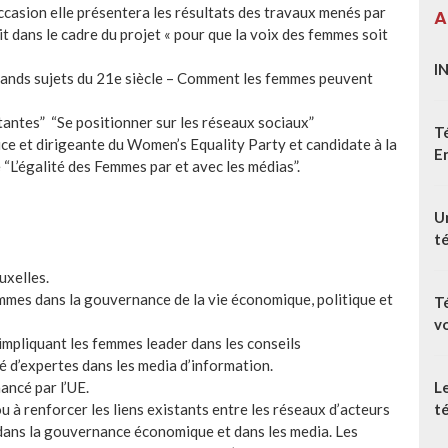
occasion elle présentera les résultats des travaux menés par
A
t dans le cadre du projet « pour que la voix des femmes soit
I
grands sujets du 21e siècle – Comment les femmes peuvent
tantes” “Se positionner sur les réseaux sociaux”
T
ce et dirigeante du Women’s Equality Party et candidate à la
E
“L’égalité des Femmes par et avec les médias”.
Un
t
uxelles.
emmes dans la gouvernance de la vie économique, politique et
T
v
 impliquant les femmes leader dans les conseils
é d’expertes dans les media d’information.
L
ancé par l’UE.
té
à renforcer les liens existants entre les réseaux d’acteurs
dans la gouvernance économique et dans les media. Les