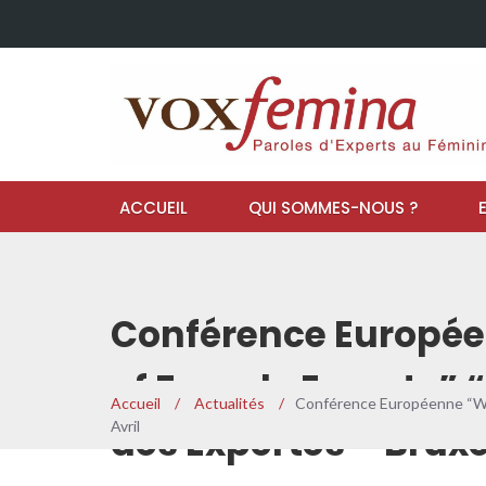
ACCUEIL
QUI SOMMES-NOUS ?
Conférence Europée
of Female Experts” 
Accueil
/
Actualités
/
Conférence Européenne “Wome
Avril
des Expertes – Bruxel