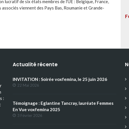
n lucratif de six états membres de l’UE : Belgique, France,
res associés viennent des Pays Bas, Roumanie et Grande-
F
Actualité récente
N
INVITATION : Soirée voxfemina, le 25 juin 2026
r
22 Mai 2026
n
s :
Témoignage : Eglantine Tancray, lauréate Femmes
t
En Vue voxfemina 2025
3 Février 2026