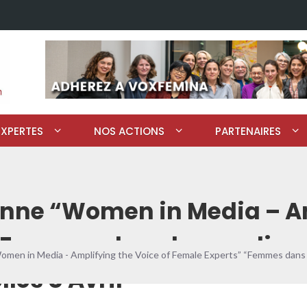
EXPERTES
NOS ACTIONS
PARTENAIRES
nne “Women in Media – Am
“Femmes dans les medias –
n in Media - Amplifying the Voice of Female Experts” “Femmes dans les
les 8 Avril