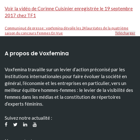
Voir la vidéo de Corinne Cuisinier enregistrée le 19 septembre
2017 chez TF1
Communiqué de presse : voxfemina dévoile les 24 lauréates de la quatrième
saison du concours Femmes En Vue
Télécharger
A propos de Voxfemina
Voxfemina travaille sur un levier d’action préconisé par les
institutions internationales pour faire évoluer la société en
général, l’économie et les entreprises en particulier, vers un
meilleur équilibre hommes-femmes : le levier de la visibilité des
femmes dans les médias et la constitution de répertoires
d’experts féminins.
Suivez notre actualité :