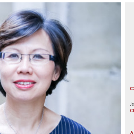
C
Je
Cl
A