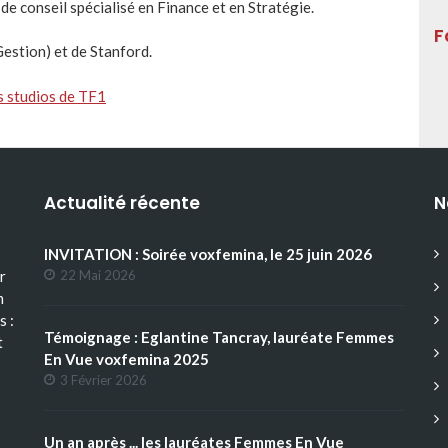
conseil spécialisé en Finance et en Stratégie.
F
Gestion) et de Stanford.
s studios de TF1
Actualité récente
N
INVITATION : Soirée voxfemina, le 25 juin 2026
r
22 Mai 2026
n
s :
Témoignage : Eglantine Tancray, lauréate Femmes
t
En Vue voxfemina 2025
3 Février 2026
Un an après ... les lauréates Femmes En Vue