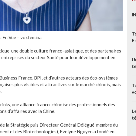
I
T
s En Vue – voxfemina
E
ique, une double culture franco-asiatique, et des partenaires
s entreprises du secteur Santé pour leur développement en
Un
t
 Business France, BPI, et d’autres acteurs des éco-systèmes
çaises plus visibles et attractives sur le marché chinois, mais
T
.
v
inks, une alliance franco-chinoise des professionnels des
L
ns d’affaires avec la Chine.
té
 de la Stratégie puis Directeur Général Délégué, membre du
ent et des Biotechnologies), Evelyne Nguyen a fondé en