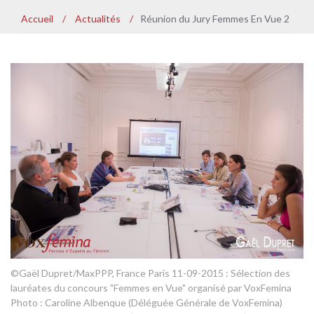
Accueil
/
Actualités
/
Réunion du Jury Femmes En Vue 2
©Gaël Dupret/MaxPPP, France Paris 11-09-2015 : Sélection des
lauréates du concours "Femmes en Vue" organisé par VoxFemina
Photo : Caroline Albenque (Déléguée Générale de VoxFemina)