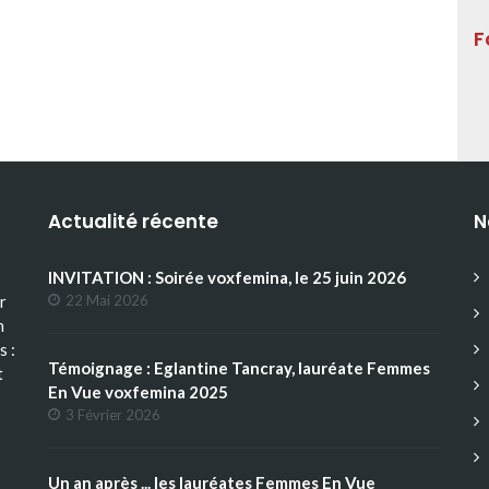
F
Actualité récente
N
INVITATION : Soirée voxfemina, le 25 juin 2026
r
22 Mai 2026
n
s :
Témoignage : Eglantine Tancray, lauréate Femmes
t
En Vue voxfemina 2025
3 Février 2026
Un an après ... les lauréates Femmes En Vue