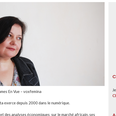
C
Je
mmes En Vue – voxfemina
Cl
sta exerce depuis 2000 dans le numérique.
A
s et des analyses économiques sur le marché africain, ses