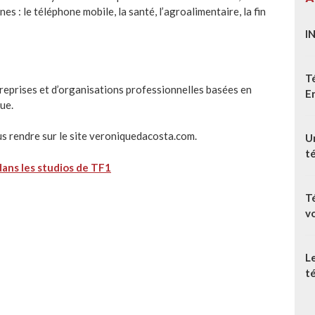
 : le téléphone mobile, la santé, l’agroalimentaire, la fin
I
T
reprises et d’organisations professionnelles basées en
E
ue.
us rendre sur le site veroniquedacosta.com.
Un
t
dans les studios de TF1
T
v
L
té