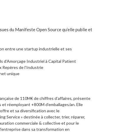
issues du Manifeste Open Source qu’elle publie et
n entre une startup industrielle et ses
s d’Amorçage Industriel à Capital Patient
x Repères de l’Industrie
chet unique
ançaise de 110M€ de chiffres d’affaires, présente
s et réemployant +800M d’emballages/an. Elle
ffre et sa diversification avec le
Service » destinée à collecter, trier, réparer,
uration commerciale & collective et pour le
’entreprise dans sa transformation en