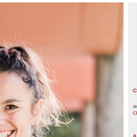
C
Je
Cl
A