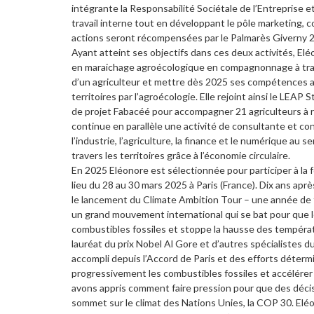
intégrante la Responsabilité Sociétale de l’Entreprise 
travail interne tout en développant le pôle marketing, 
actions seront récompensées par le Palmarès Giverny 
Ayant atteint ses objectifs dans ces deux activités, E
en maraichage agroécologique en compagnonnage à trave
d’un agriculteur et mettre dès 2025 ses compétences au 
territoires par l’agroécologie. Elle rejoint ainsi le LE
de projet Fabacéé pour accompagner 21 agriculteurs à
continue en parallèle une activité de consultante et co
l’industrie, l’agriculture, la finance et le numérique au s
travers les territoires grâce à l’économie circulaire.
En 2025 Eléonore est sélectionnée pour participer à la f
lieu du 28 au 30 mars 2025 à Paris (France). Dix ans apr
le lancement du Climate Ambition Tour – une année de
un grand mouvement international qui se bat pour qu
combustibles fossiles et stoppe la hausse des températ
lauréat du prix Nobel Al Gore et d’autres spécialistes du
accompli depuis l’Accord de Paris et des efforts détermi
progressivement les combustibles fossiles et accélérer 
avons appris comment faire pression pour que des décis
sommet sur le climat des Nations Unies, la COP 30. Eléo