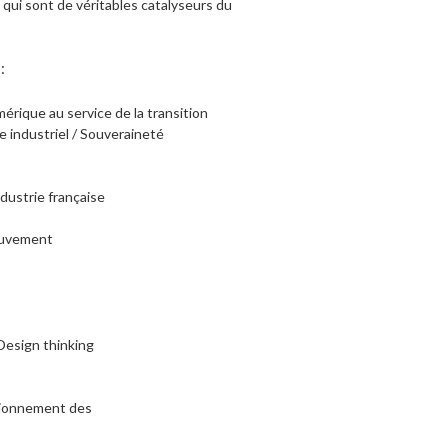
t qui sont de véritables catalyseurs du
:
numérique au service de la transition
ge industriel / Souveraineté
ndustrie française
mouvement
 Design thinking
nctionnement des