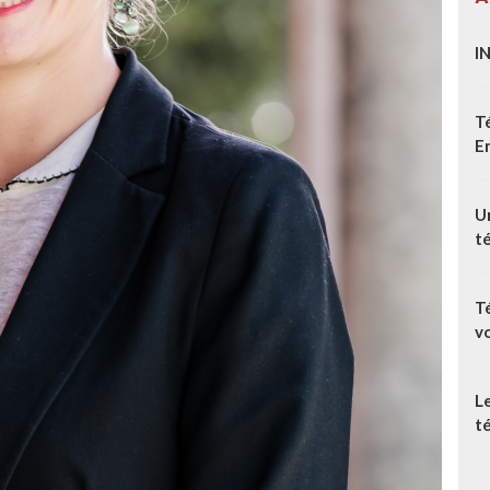
I
T
E
Un
t
T
v
L
té