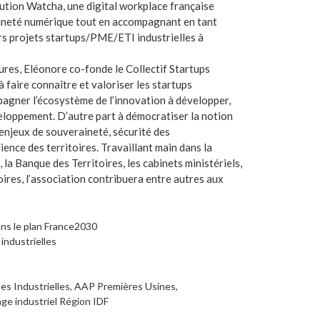
ution Watcha, une digital workplace française
aineté numérique tout en accompagnant en tant
urs projets startups/PME/ETI industrielles à
ures, Eléonore co-fonde le Collectif Startups
 faire connaître et valoriser les startups
mpagner l’écosystème de l’innovation à développer,
veloppement. D’autre part à démocratiser la notion
x enjeux de souveraineté, sécurité des
nce des territoires. Travaillant main dans la
a Banque des Territoires, les cabinets ministériels,
oires, l’association contribuera entre autres aux
ans le plan France2030
 industrielles
es Industrielles, AAP Premières Usines,
ge industriel Région IDF