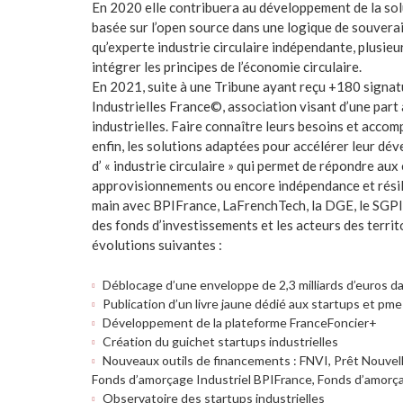
En 2020 elle contribuera au développement de la sol
basée sur l’open source dans une logique de souver
qu’experte industrie circulaire indépendante, plusie
intégrer les principes de l’économie circulaire.
En 2021, suite à une Tribune ayant reçu +180 signat
Industrielles France©, association visant d’une part à
industrielles. Faire connaître leurs besoins et acco
enfin, les solutions adaptées pour accélérer leur dé
d’ « industrie circulaire » qui permet de répondre au
approvisionnements ou encore indépendance et résilie
main avec BPIFrance, LaFrenchTech, la DGE, le SGPI, l
des fonds d’investissements et les acteurs des territ
évolutions suivantes :
Déblocage d’une enveloppe de 2,3 milliards d’euros d
Publication d’un livre jaune dédié aux startups et pme
Développement de la plateforme FranceFoncier+
Création du guichet startups industrielles
Nouveaux outils de financements : FNVI, Prêt Nouvell
Fonds d’amorçage Industriel BPIFrance, Fonds d’amorça
Observatoire des startups industrielles