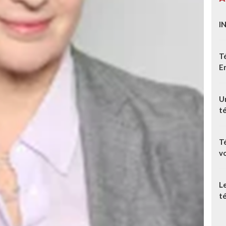
I
T
E
Un
t
T
v
L
té