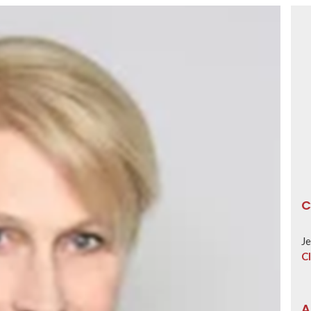
C
Je
Cl
A