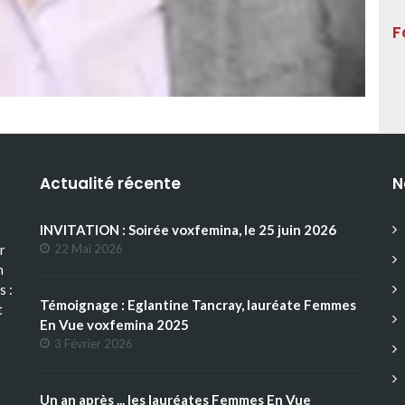
F
Actualité récente
N
INVITATION : Soirée voxfemina, le 25 juin 2026
r
22 Mai 2026
n
s :
Témoignage : Eglantine Tancray, lauréate Femmes
t
En Vue voxfemina 2025
3 Février 2026
Un an après ... les lauréates Femmes En Vue