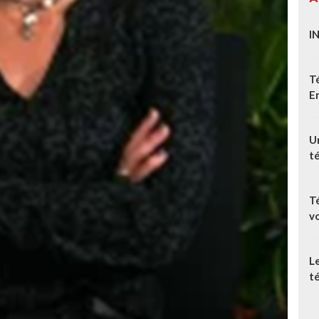
I
T
E
Un
t
T
v
L
té