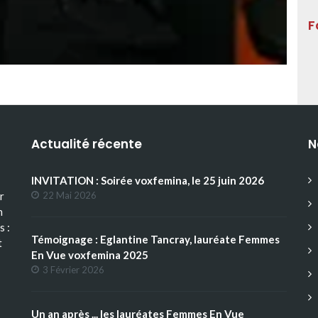
F
Actualité récente
N
INVITATION : Soirée voxfemina, le 25 juin 2026
r
22 Mai 2026
n
s :
Témoignage : Eglantine Tancray, lauréate Femmes
t
En Vue voxfemina 2025
3 Février 2026
Un an après ... les lauréates Femmes En Vue