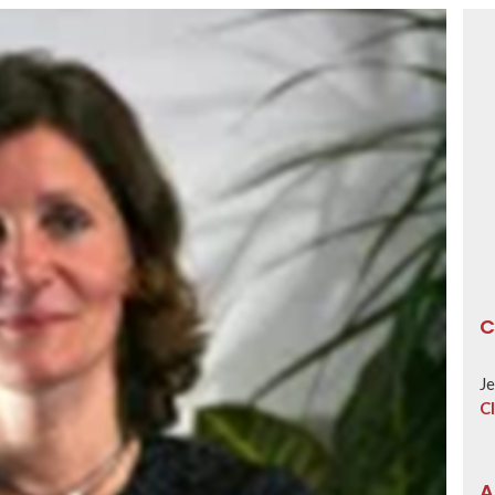
C
Je
Cl
A