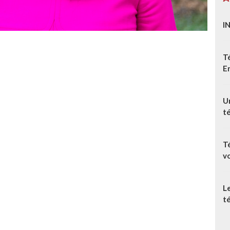
I
T
E
Un
t
T
v
L
té