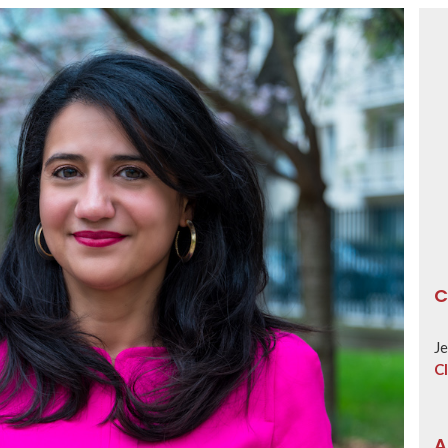
C
Je
Cl
A