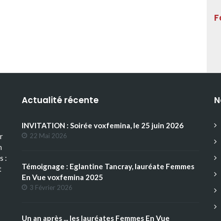
F
Actualité récente
N
INVITATION : Soirée voxfemina, le 25 juin 2026
r
22 Mai 2026
n
s :
Témoignage : Eglantine Tancray, lauréate Femmes
t
En Vue voxfemina 2025
3 Février 2026
Un an après ... les lauréates Femmes En Vue