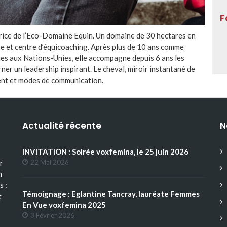
F
trice de l’Eco-Domaine Equin. Un domaine de 30 hectares en
e et centre d’équicoaching. Après plus de 10 ans comme
ues aux Nations-Unies, elle accompagne depuis 6 ans les
rner un leadership inspirant. Le cheval, miroir instantané de
ment et modes de communication.
Actualité récente
N
INVITATION : Soirée voxfemina, le 25 juin 2026
r
22 Mai 2026
n
s :
Témoignage : Eglantine Tancray, lauréate Femmes
t
En Vue voxfemina 2025
3 Février 2026