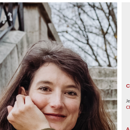
C
Je
Cl
A