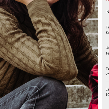
I
T
E
Un
t
T
v
L
té