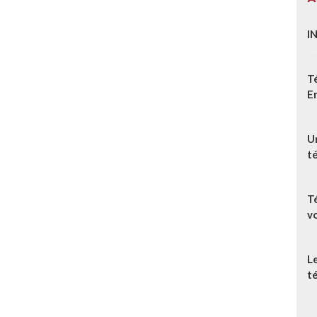
I
T
E
Un
t
T
v
L
té