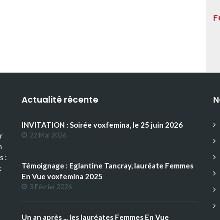
F
Actualité récente
N
INVITATION : Soirée voxfemina, le 25 juin 2026
r
22 Mai 2026
n
s :
Témoignage : Eglantine Tancray, lauréate Femmes
t
En Vue voxfemina 2025
3 Février 2026
Un an après ... les lauréates Femmes En Vue