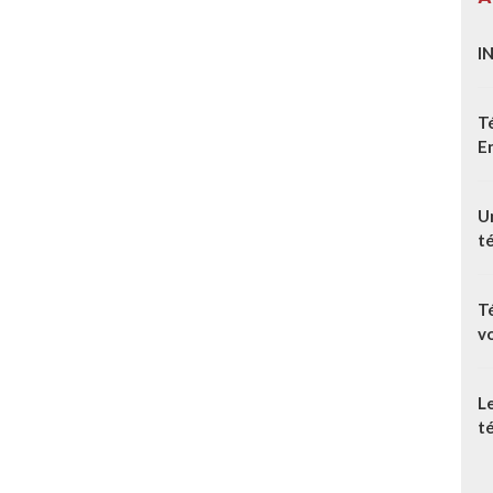
I
T
E
Un
t
T
v
L
té