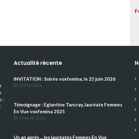
F
Actualité récente
N
INVITATION : Soirée voxfemina, le 25 juin 2026
r
22 Mai 2026
n
s :
Témoignage : Eglantine Tancray, lauréate Femmes
t
En Vue voxfemina 2025
3 Février 2026
Un an après ... les lauréates Femmes En Vue