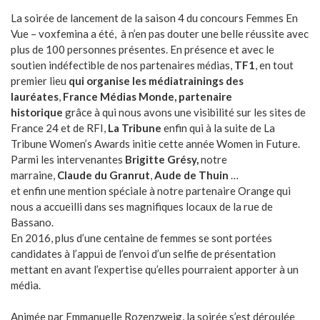
La soirée de lancement de la saison 4 du concours Femmes En
Vue – voxfemina a été, à n’en pas douter une belle réussite avec
plus de 100 personnes présentes. En présence et avec le
soutien indéfectible de nos partenaires médias,
TF1
, en tout
premier lieu
qui organise les médiatrainings des
lauréates
,
France Médias Monde, partenaire
historique
grâce à qui nous avons une visibilité sur les sites de
France 24 et de RFI,
La Tribune
enfin qui à la suite de La
Tribune Women’s Awards initie cette année Women in Future.
Parmi les intervenantes
Brigitte Grésy,
notre
marraine,
Claude du Granrut
,
Aude de Thuin
…
et enfin une mention spéciale à notre partenaire Orange qui
nous a accueilli dans ses magnifiques locaux de la rue de
Bassano.
En 2016, plus d’une centaine de femmes se sont portées
candidates à l’appui de l’envoi d’un selfie de présentation
mettant en avant l’expertise qu’elles pourraient apporter à un
média.
Animée par Emmanuelle Rozenzweig, la soirée s’est déroulée