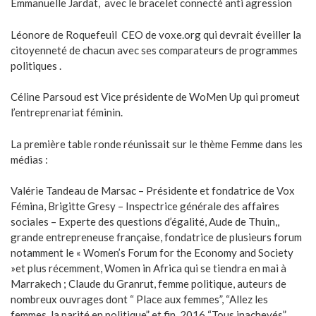
Emmanuelle Jardat, avec le bracelet connecté anti agression
Léonore de Roquefeuil CEO de voxe.org qui devrait éveiller la
citoyenneté de chacun avec ses comparateurs de programmes
politiques .
Céline Parsoud est Vice présidente de WoMen Up qui promeut
l’entreprenariat féminin.
La première table ronde réunissait sur le thème Femme dans les
médias :
Valérie Tandeau de Marsac – Présidente et fondatrice de Vox
Fémina, Brigitte Gresy – Inspectrice générale des affaires
sociales – Experte des questions d’égalité, Aude de Thuin,,
grande entrepreneuse française, fondatrice de plusieurs forum
notamment le « Women’s Forum for the Economy and Society
»et plus récemment, Women in Africa qui se tiendra en mai à
Marrakech ; Claude du Granrut, femme politique, auteurs de
nombreux ouvrages dont “ Place aux femmes”, “Allez les
femmes, la parité en politique” et fin 2016 “Tous inachevés”,