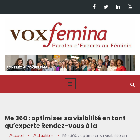
Me 360 : optimiser sa visibilité en tant
qu’experte Rendez-vous à la
Conférence Annuelle de voxfemina le 3
Accueil
/
Actualités
/
Me 360 : optimiser sa visibilité en