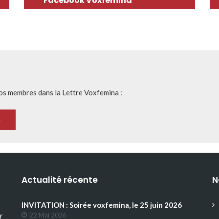
Facebook Voxfemina
nos membres dans la Lettre Voxfemina :
Actualité récente
N
INVITATION : Soirée voxfemina, le 25 juin 2026
r
22 Mai 2026