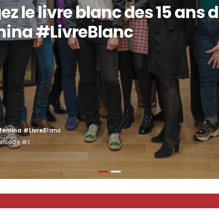
z le livre blanc des 15 ans 
mina #LivreBlanc
xfemina #LivreBlanc
épisode #1