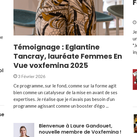
F
Je
ue
un
Témoignage : Eglantine
"J
in
Tancray, lauréate Femmes En
Vue voxfemina 2025
ol
3 Février 2026
Ce programme, sur le fond, comme sur la forme agit
bien comme un catalyseur de la mise en avant de ses
expertises. Je réalise que je n’avais pas besoin d’un
programme agissant comme un booster d’égo ...
se
Bienvenue à Laure Gandouet,
nouvelle membre de Voxfemina !