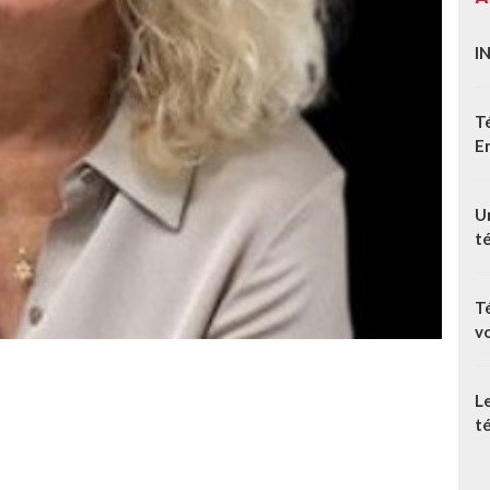
I
T
E
Un
t
T
v
L
té