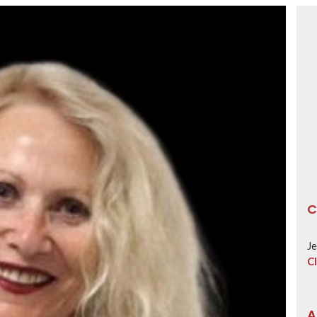
C
Je
Cl
A