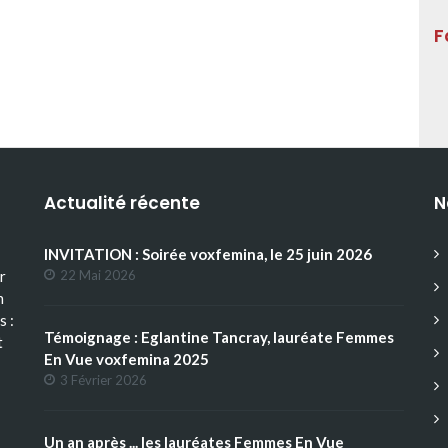
F
Actualité récente
N
INVITATION : Soirée voxfemina, le 25 juin 2026
r
22 Mai 2026
n
s :
Témoignage : Eglantine Tancray, lauréate Femmes
t
En Vue voxfemina 2025
3 Février 2026
Un an après ... les lauréates Femmes En Vue