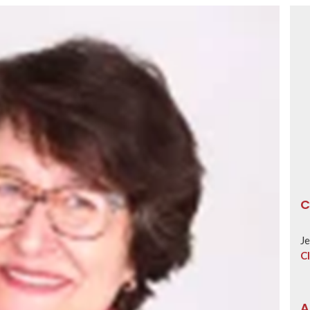
C
Je
Cl
A