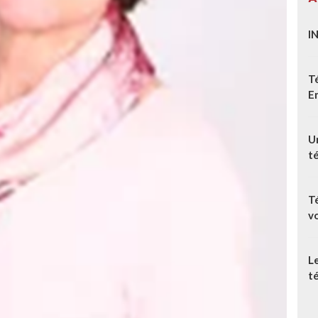
I
T
E
Un
t
T
v
L
té