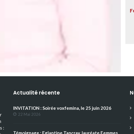
F
Actualité récente
N
INVITATION : Soirée voxfemina, le 25 juin 2026
r
22 Mai 2026
n
s :
Témoignage : Eglantine Tancray, lauréate Femmes