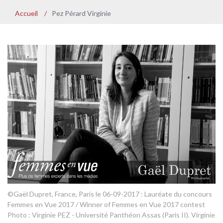
Accueil
/
Pez Pérard Virginie
©Gaël Dupret, France, Paris le 06-09-2017 : Lauréate du concours
Femmes en Vue 2017 / Winner of Femmes en Vue 2017 contest
Photo : Virginie PEZ - Université Panthéon Assas (Paris II). Virginie