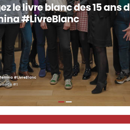
z le livre blanc des 15 ans 
mina #LivreBlanc
xfemina #LivreBlanc
épisode #1