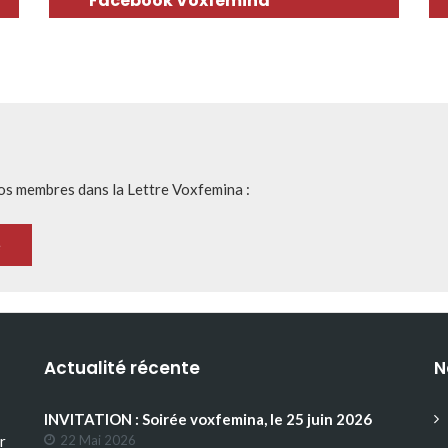
Facebook Voxfemina
nos membres dans la Lettre Voxfemina :
Actualité récente
N
INVITATION : Soirée voxfemina, le 25 juin 2026
r
22 Mai 2026