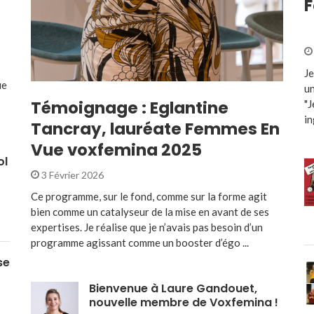
F
Je
ue
un
Témoignage : Eglantine
"J
in
Tancray, lauréate Femmes En
Vue voxfemina 2025
ol
3 Février 2026
Ce programme, sur le fond, comme sur la forme agit
bien comme un catalyseur de la mise en avant de ses
expertises. Je réalise que je n’avais pas besoin d’un
programme agissant comme un booster d’égo ...
se
Bienvenue à Laure Gandouet,
nouvelle membre de Voxfemina !