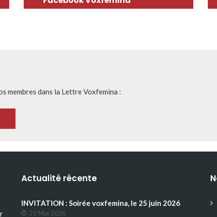
Facebook Voxfemina
nos membres dans la Lettre Voxfemina :
Actualité récente
N
INVITATION : Soirée voxfemina, le 25 juin 2026
r
22 Mai 2026