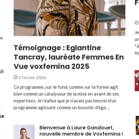
F
Je
ue
un
Témoignage : Eglantine
"J
in
Tancray, lauréate Femmes En
Vue voxfemina 2025
ol
3 Février 2026
Ce programme, sur le fond, comme sur la forme agit
bien comme un catalyseur de la mise en avant de ses
expertises. Je réalise que je n’avais pas besoin d’un
programme agissant comme un booster d’égo ...
se
Bienvenue à Laure Gandouet,
nouvelle membre de Voxfemina !