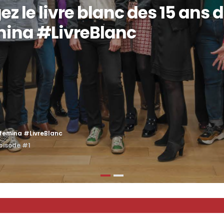
z le livre blanc des 15 ans 
mina #LivreBlanc
xfemina #LivreBlanc
épisode #1