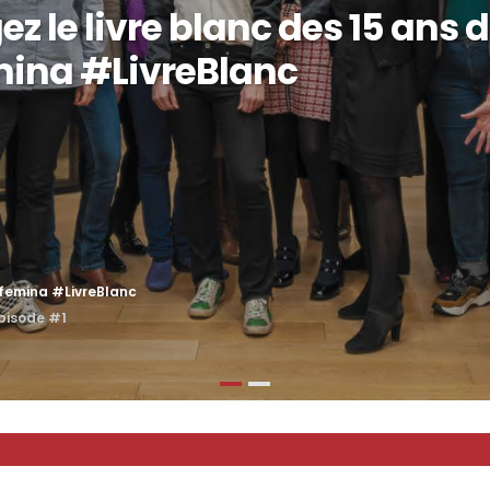
z le livre blanc des 15 ans 
mina #LivreBlanc
xfemina #LivreBlanc
épisode #1