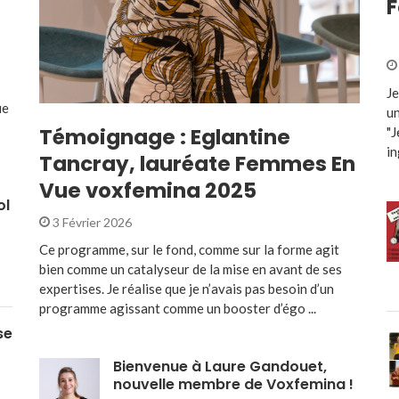
F
Je
ue
un
Témoignage : Eglantine
"J
in
Tancray, lauréate Femmes En
Vue voxfemina 2025
ol
3 Février 2026
Ce programme, sur le fond, comme sur la forme agit
bien comme un catalyseur de la mise en avant de ses
expertises. Je réalise que je n’avais pas besoin d’un
programme agissant comme un booster d’égo ...
se
Bienvenue à Laure Gandouet,
nouvelle membre de Voxfemina !