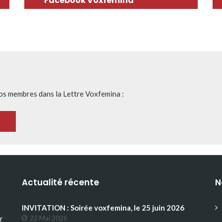
Facebook Voxfemina
nos membres dans la Lettre Voxfemina :
Actualité récente
N
INVITATION : Soirée voxfemina, le 25 juin 2026
r
22 Mai 2026