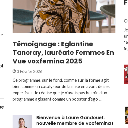
F
Je
ue
un
Témoignage : Eglantine
"J
in
Tancray, lauréate Femmes En
Vue voxfemina 2025
ol
3 Février 2026
Ce programme, sur le fond, comme sur la forme agit
bien comme un catalyseur de la mise en avant de ses
expertises. Je réalise que je n’avais pas besoin d’un
programme agissant comme un booster d’égo ...
se
Bienvenue à Laure Gandouet,
nouvelle membre de Voxfemina !