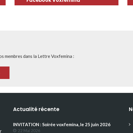
Facebook Voxfemina
nos membres dans la Lettre Voxfemina :
Actualité récente
N
INVITATION : Soirée voxfemina, le 25 juin 2026
r
22 Mai 2026