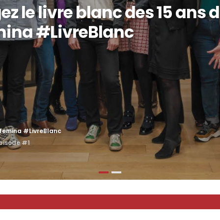
z le livre blanc des 15 ans 
mina #LivreBlanc
xfemina #LivreBlanc
épisode #1