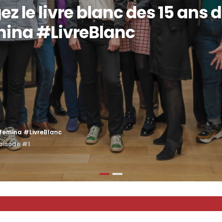
z le livre blanc des 15 ans 
mina #LivreBlanc
xfemina #LivreBlanc
épisode #1