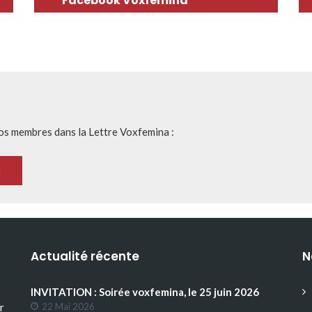
Facebook Voxfemina
nos membres dans la Lettre Voxfemina :
Actualité récente
N
INVITATION : Soirée voxfemina, le 25 juin 2026
r
22 Mai 2026