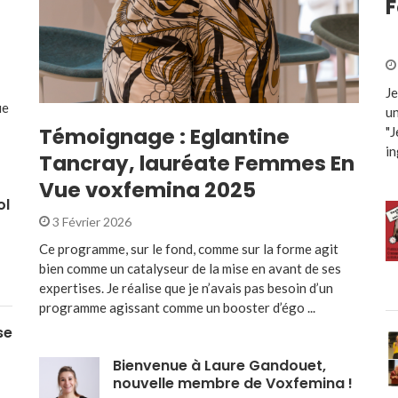
F
Je
ue
un
Témoignage : Eglantine
"J
in
Tancray, lauréate Femmes En
Vue voxfemina 2025
ol
3 Février 2026
Ce programme, sur le fond, comme sur la forme agit
bien comme un catalyseur de la mise en avant de ses
expertises. Je réalise que je n’avais pas besoin d’un
programme agissant comme un booster d’égo ...
se
Bienvenue à Laure Gandouet,
nouvelle membre de Voxfemina !