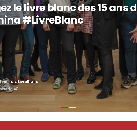
z le livre blanc des 15 ans 
mina #LivreBlanc
xfemina #LivreBlanc
épisode #1