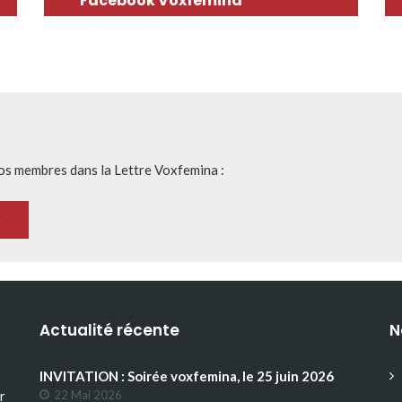
Facebook Voxfemina
nos membres dans la Lettre Voxfemina :
Actualité récente
N
INVITATION : Soirée voxfemina, le 25 juin 2026
r
22 Mai 2026