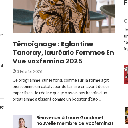
F
Je
ue
un
Témoignage : Eglantine
"J
in
Tancray, lauréate Femmes En
Vue voxfemina 2025
ol
3 Février 2026
Ce programme, sur le fond, comme sur la forme agit
bien comme un catalyseur de la mise en avant de ses
expertises. Je réalise que je n’avais pas besoin d’un
programme agissant comme un booster d’égo ...
se
Bienvenue à Laure Gandouet,
nouvelle membre de Voxfemina !