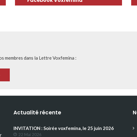
Facebook Voxfemina
nos membres dans la Lettre Voxfemina :
Actualité récente
N
INVITATION : Soirée voxfemina, le 25 juin 2026
r
22 Mai 2026