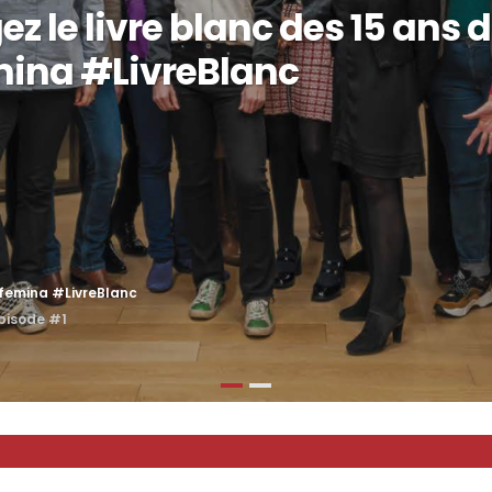
z le livre blanc des 15 ans 
mina #LivreBlanc
xfemina #LivreBlanc
épisode #1