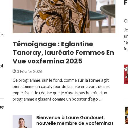
F
Je
ue
un
Témoignage : Eglantine
"J
in
Tancray, lauréate Femmes En
Vue voxfemina 2025
ol
3 Février 2026
Ce programme, sur le fond, comme sur la forme agit
bien comme un catalyseur de la mise en avant de ses
expertises. Je réalise que je n’avais pas besoin d’un
programme agissant comme un booster d’égo ...
se
Bienvenue à Laure Gandouet,
nouvelle membre de Voxfemina !