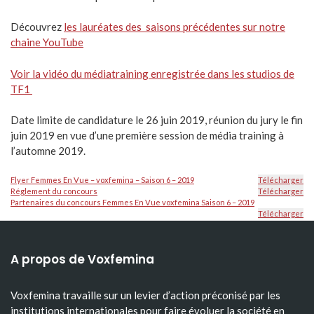
Découvrez
les lauréates des saisons précédentes sur notre
chaine YouTube
Voir la vidéo du médiatraining enregistrée dans les studios de
TF1
Date limite de candida​ture le 26 juin 2019, réunion du jury le fin
juin 2019 en vue d’une première session de média training à
l’automne 2019.
Flyer Femmes En Vue – voxfemina – Saison 6 – 2019
Télécharger
Réglement du concours
Télécharger
Partenaires du concours Femmes En Vue voxfemina Saison 6 – 2019
Télécharger
A propos de Voxfemina
Voxfemina travaille sur un levier d’action préconisé par les
institutions internationales pour faire évoluer la société en