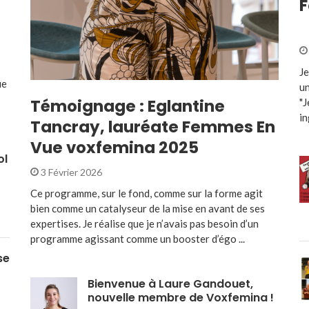
F
Je
ue
un
Témoignage : Eglantine
"J
in
Tancray, lauréate Femmes En
Vue voxfemina 2025
ol
3 Février 2026
Ce programme, sur le fond, comme sur la forme agit
bien comme un catalyseur de la mise en avant de ses
expertises. Je réalise que je n’avais pas besoin d’un
programme agissant comme un booster d’égo ...
se
Bienvenue à Laure Gandouet,
nouvelle membre de Voxfemina !