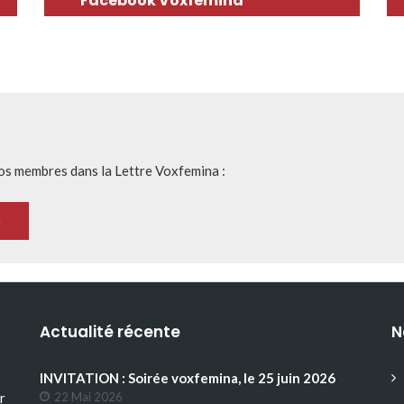
Facebook Voxfemina
nos membres dans la Lettre Voxfemina :
Actualité récente
N
INVITATION : Soirée voxfemina, le 25 juin 2026
r
22 Mai 2026