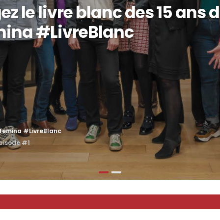
z le livre blanc des 15 ans 
mina #LivreBlanc
xfemina #LivreBlanc
épisode #1