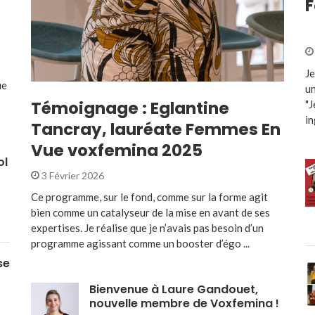
F
Je
ue
un
Témoignage : Eglantine
"J
in
Tancray, lauréate Femmes En
Vue voxfemina 2025
ol
3 Février 2026
Ce programme, sur le fond, comme sur la forme agit
bien comme un catalyseur de la mise en avant de ses
expertises. Je réalise que je n’avais pas besoin d’un
programme agissant comme un booster d’égo ...
se
Bienvenue à Laure Gandouet,
nouvelle membre de Voxfemina !