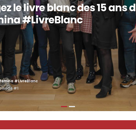
z le livre blanc des 15 ans 
mina #LivreBlanc
xfemina #LivreBlanc
épisode #1