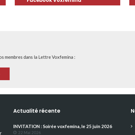
Facebook Voxfemina
nos membres dans la Lettre Voxfemina :
Actualité récente
N
INVITATION : Soirée voxfemina, le 25 juin 2026
r
22 Mai 2026